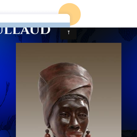
Accueil
Nos Artistes
Nos év
ullaud