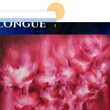
Accueil
Nos Artistes
Nos év
llongue