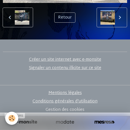
Retour
Créer un site internet avec e-monsite
Signaler un contenu illicite sur ce site
Mentions légales
Conditions générales d'utilisation
Gestion des cookies
SPONSORS