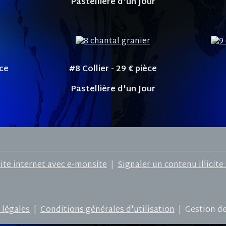
Pastellière d'un Jour
èce
#8 Collier - 29
€ pièce
Pastellière d'un Jour
site internet avec e-monsite
Signaler un contenu illicite 
 légales
Conditions générales d'utilisation
Gestion d