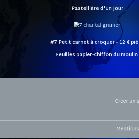
Pastellière d'un Jour
#7 Petit carnet à croquer - 12
€ pi
Feuilles papier-chiffon du moulin
Créer un 
Mentions