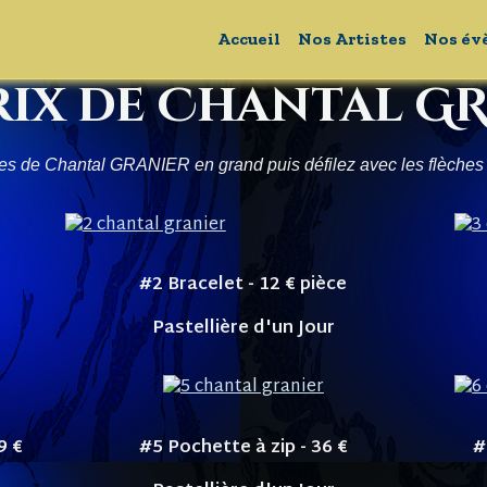
Accueil
Nos Artistes
Nos év
prix de Chantal G
uvres de Chantal GRANIER en grand
puis défilez avec les flèches
#2 Bracelet - 12
€ pièce
Pastellière d'un Jour
49
€
#5 Pochette à zip - 36
€
#