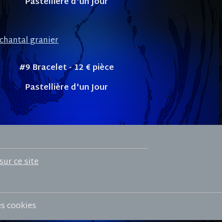
Pastellière d'un Jour
#9 Bracelet - 12
€ pièce
Pastellière d'un Jour
sur ce site
es cookies